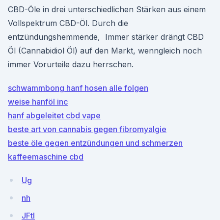
CBD-Öle in drei unterschiedlichen Stärken aus einem
Vollspektrum CBD-Öl. Durch die
entzündungshemmende, Immer stärker drängt CBD
Öl (Cannabidiol Öl) auf den Markt, wenngleich noch
immer Vorurteile dazu herrschen.
schwammbong hanf hosen alle folgen
weise hanföl inc
hanf abgeleitet cbd vape
beste art von cannabis gegen fibromyalgie
beste öle gegen entzündungen und schmerzen
kaffeemaschine cbd
Ug
nh
JFtI