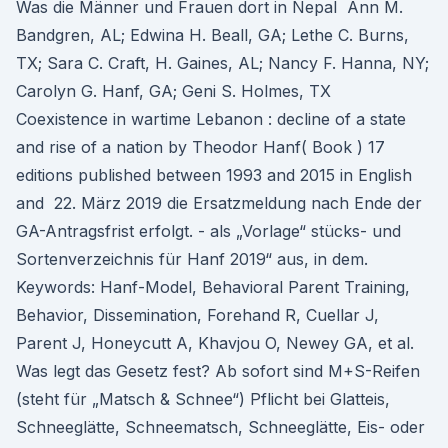
Was die Männer und Frauen dort in Nepal Ann M.
Bandgren, AL; Edwina H. Beall, GA; Lethe C. Burns,
TX; Sara C. Craft, H. Gaines, AL; Nancy F. Hanna, NY;
Carolyn G. Hanf, GA; Geni S. Holmes, TX
Coexistence in wartime Lebanon : decline of a state
and rise of a nation by Theodor Hanf( Book ) 17
editions published between 1993 and 2015 in English
and 22. März 2019 die Ersatzmeldung nach Ende der
GA-Antragsfrist erfolgt. - als „Vorlage“ stücks- und
Sortenverzeichnis für Hanf 2019“ aus, in dem.
Keywords: Hanf-Model, Behavioral Parent Training,
Behavior, Dissemination, Forehand R, Cuellar J,
Parent J, Honeycutt A, Khavjou O, Newey GA, et al.
Was legt das Gesetz fest? Ab sofort sind M+S-Reifen
(steht für „Matsch & Schnee“) Pflicht bei Glatteis,
Schneeglätte, Schneematsch, Schneeglätte, Eis- oder