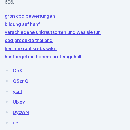
606.
gron cbd bewertungen
bildung auf hanf
verschiedene unkrautsorten und was sie tun
cbd produkte thailand
heilt unkraut krebs wiki_
hanfriegel mit hohem proteingehalt
OnX
QSznQ
ycnf
UIxxv
UycWN
uc