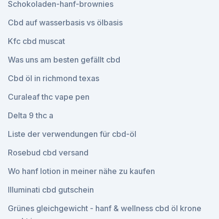
Schokoladen-hanf-brownies
Cbd auf wasserbasis vs ölbasis
Kfc cbd muscat
Was uns am besten gefällt cbd
Cbd öl in richmond texas
Curaleaf thc vape pen
Delta 9 thc a
Liste der verwendungen für cbd-öl
Rosebud cbd versand
Wo hanf lotion in meiner nähe zu kaufen
Illuminati cbd gutschein
Grünes gleichgewicht - hanf & wellness cbd öl krone