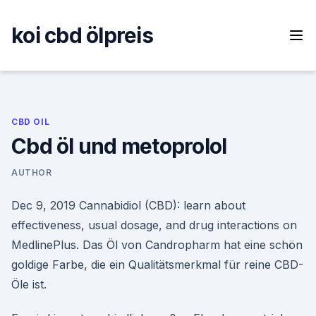
Skip
to
koi cbd ölpreis
content
CBD OIL
Cbd öl und metoprolol
AUTHOR
Dec 9, 2019 Cannabidiol (CBD): learn about
effectiveness, usual dosage, and drug interactions on
MedlinePlus. Das Öl von Candropharm hat eine schön
goldige Farbe, die ein Qualitätsmerkmal für reine CBD-
Öle ist.