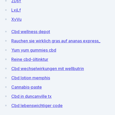
ZDsY
LxjLf
XyVu
Cbd wellness depot
Rauchen sie wirklich gras auf ananas express_
Yum yum gummies cbd
Reine cbd-öltinktur
Cbd wechselwirkungen mit wellbutrin
Cbd lotion memphis
Cannabis-paste
Cbd in duncanville tx
Cbd lebenswichtiger code