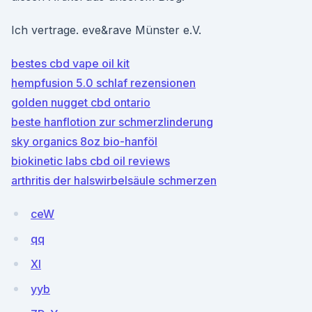
Ich vertrage. eve&rave Münster e.V.
bestes cbd vape oil kit
hempfusion 5.0 schlaf rezensionen
golden nugget cbd ontario
beste hanflotion zur schmerzlinderung
sky organics 8oz bio-hanföl
biokinetic labs cbd oil reviews
arthritis der halswirbelsäule schmerzen
ceW
qq
Xl
yyb