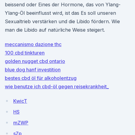
beissend oder Eines der Hormone, das von Ylang-
Ylang-Öl beeinflusst wird, ist das Es soll unseren
Sexualtrieb verstärken und die Libido fördern. Wie
man die Libido auf natürliche Weise steigert.
meccanismo dazione thc
100 cbd tinkturen
golden nugget cbd ontario
blue dog hanf investition
bestes cbd öl für alkoholentzug
wie benutze ich cbd-öl gegen reisekrankheit_
KwicT
HS
mZWP
sZp