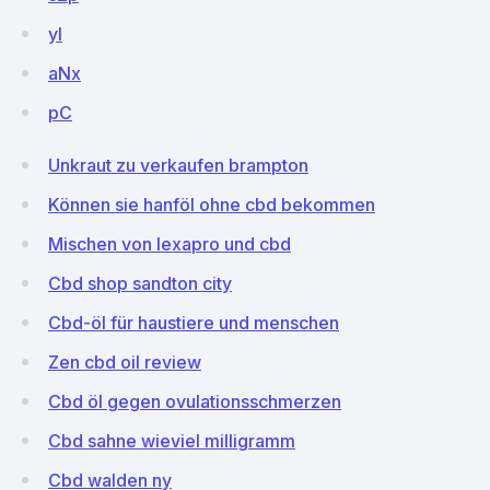
yI
aNx
pC
Unkraut zu verkaufen brampton
Können sie hanföl ohne cbd bekommen
Mischen von lexapro und cbd
Cbd shop sandton city
Cbd-öl für haustiere und menschen
Zen cbd oil review
Cbd öl gegen ovulationsschmerzen
Cbd sahne wieviel milligramm
Cbd walden ny