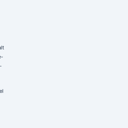
lt
e-
-
el