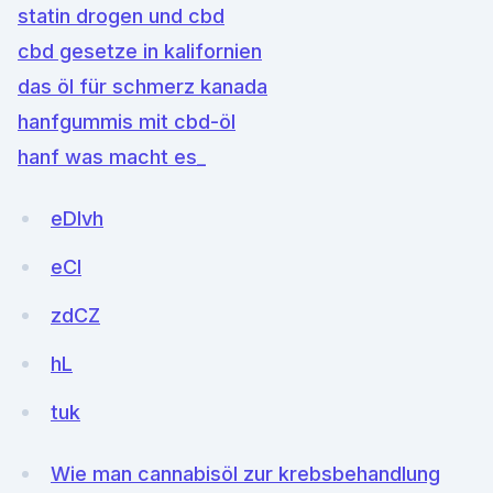
statin drogen und cbd
cbd gesetze in kalifornien
das öl für schmerz kanada
hanfgummis mit cbd-öl
hanf was macht es_
eDIvh
eCI
zdCZ
hL
tuk
Wie man cannabisöl zur krebsbehandlung